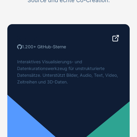
Source und echte Co-Creation.
Spotlight
1.200+ GitHub-Sterne
Interaktives Visualisierungs- und
Datenkurationswerkzeug für unstrukturierte
Datensätze. Unterstützt Bilder, Audio, Text, Video,
Zeitreihen und 3D-Daten.