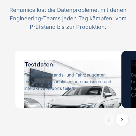
Renumics löst die Datenprobleme, mit denen
Engineering-Teams jeden Tag kämpfen: vom
Prüfstand bis zur Produktion.
Testdaten
S
Fehler in Prüfstands- und Fahrzeugdaten
De
finden, Ereignisanalysen automatisieren und
be
interaktive Reports teilen.
ko
CA