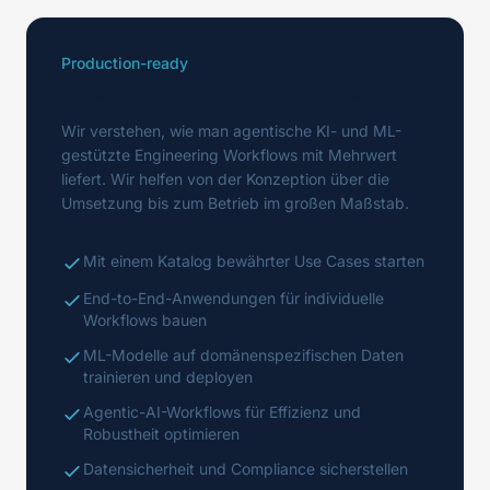
Production-ready
Agentic AI & ML Applications
Wir verstehen, wie man agentische KI- und ML-
gestützte Engineering Workflows mit Mehrwert
liefert. Wir helfen von der Konzeption über die
Umsetzung bis zum Betrieb im großen Maßstab.
Mit einem Katalog bewährter Use Cases starten
End-to-End-Anwendungen für individuelle
Workflows bauen
ML-Modelle auf domänenspezifischen Daten
trainieren und deployen
Agentic-AI-Workflows für Effizienz und
Robustheit optimieren
Datensicherheit und Compliance sicherstellen